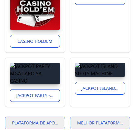
CASINO HOLDEM
JACKPOT ISLAND - SLOTS MACHINE
JACKPOT PARTY - MGA LARO SA CASINO
PLATAFORMA DE APOSTAS
MELHOR PLATAFORMA DE A