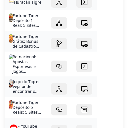
Huracán Tigre
Fortune Tiger
Depósito 1
Real: 5 Sites...
Fortune Tiger
Grátis: Bônus
de Cadastro...
Betnacional:
Apostas
Esportivas e
Jogos...
Jogo do Tigre:
veja onde
encontrar o...
Fortune Tiger
Depósito 5
Reais: 5 Sites...
- YouTube