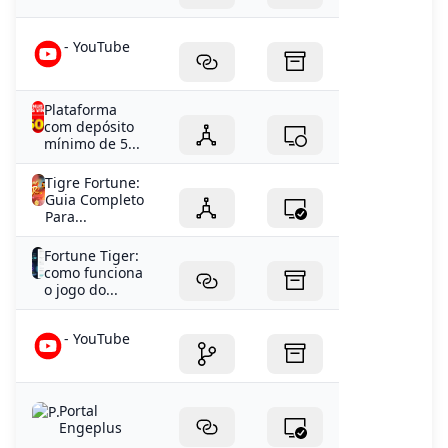
- YouTube
Plataforma
com depósito
mínimo de 5...
Tigre Fortune:
Guia Completo
Para...
Fortune Tiger:
como funciona
o jogo do...
- YouTube
Portal
Engeplus