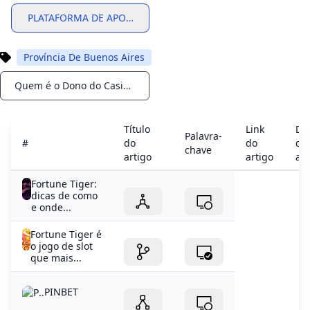
PLATAFORMA DE APOSTAS TIGRE
Província De Buenos Aires
Quem é o Dono do Casino de Tigre? Descubra Aqui!
Notifications
Título
Link
De
Palavra-
#
do
do
do
chave
artigo
artigo
art
Fortune Tiger:
dicas de como
e onde...
Fortune Tiger é
o jogo de slot
que mais...
PINBET