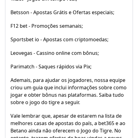
Betsson - Apostas Grátis e Ofertas especiais;
F12 bet - Promoções semanais;
Sportsbet io - Apostas com criptomoedas;
Leovegas - Cassino online com bônus;
Parimatch - Saques rápidos via Pix;
Ademais, para ajudar os jogadores, nossa equipe
criou um guia que inclui informações sobre como
jogar e obter bônus nas plataformas. Saiba tudo
sobre o jogo do tigre a seguir.
Vale lembrar que, apesar de estarem na lista de
melhores casas de apostas do país, a bet365 e ao
Betano ainda não oferecem o Jogo do Tigre. No