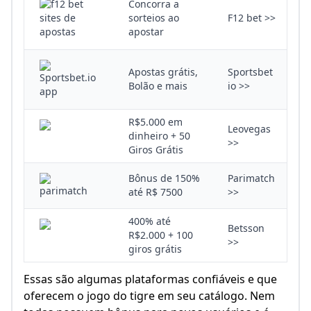
Concorra a
sorteios ao
F12 bet >>
apostar
Apostas grátis,
Sportsbet
Bolão e mais
io >>
R$5.000 em
Leovegas
dinheiro + 50
>>
Giros Grátis
Bônus de 150%
Parimatch
até R$ 7500
>>
400% até
Betsson
R$2.000 + 100
>>
giros grátis
Essas são algumas plataformas confiáveis e que
oferecem o jogo do tigre em seu catálogo. Nem