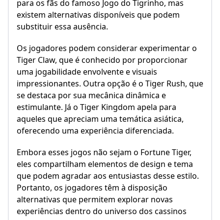
para os fãs do famoso Jogo do Tigrinho, mas
existem alternativas disponíveis que podem
substituir essa ausência.
Os jogadores podem considerar experimentar o
Tiger Claw, que é conhecido por proporcionar
uma jogabilidade envolvente e visuais
impressionantes. Outra opção é o Tiger Rush, que
se destaca por sua mecânica dinâmica e
estimulante. Já o Tiger Kingdom apela para
aqueles que apreciam uma temática asiática,
oferecendo uma experiência diferenciada.
Embora esses jogos não sejam o Fortune Tiger,
eles compartilham elementos de design e tema
que podem agradar aos entusiastas desse estilo.
Portanto, os jogadores têm à disposição
alternativas que permitem explorar novas
experiências dentro do universo dos cassinos