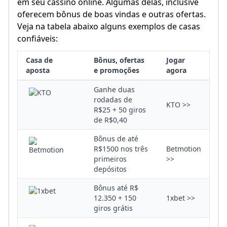
em seu cassino online. Algumas delas, inclusive
oferecem bônus de boas vindas e outras ofertas.
Veja na tabela abaixo alguns exemplos de casas
confiáveis:
Casa de
Bônus, ofertas
Jogar
aposta
e promoções
agora
Ganhe duas
rodadas de
KTO >>
R$25 + 50 giros
de R$0,40
Bônus de até
R$1500 nos três
Betmotion
primeiros
>>
depósitos
Bônus até R$
12.350 + 150
1xbet >>
giros grátis