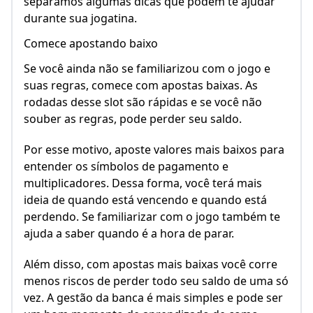
separamos algumas dicas que podem te ajudar
durante sua jogatina.
Comece apostando baixo
Se você ainda não se familiarizou com o jogo e
suas regras, comece com apostas baixas. As
rodadas desse slot são rápidas e se você não
souber as regras, pode perder seu saldo.
Por esse motivo, aposte valores mais baixos para
entender os símbolos de pagamento e
multiplicadores. Dessa forma, você terá mais
ideia de quando está vencendo e quando está
perdendo. Se familiarizar com o jogo também te
ajuda a saber quando é a hora de parar.
Além disso, com apostas mais baixas você corre
menos riscos de perder todo seu saldo de uma só
vez. A gestão da banca é mais simples e pode ser