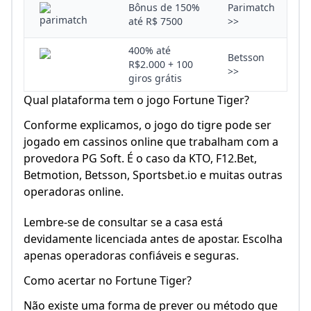
Bônus de 150%
Parimatch
até R$ 7500
>>
400% até
Betsson
R$2.000 + 100
>>
giros grátis
Qual plataforma tem o jogo Fortune Tiger?
Conforme explicamos, o jogo do tigre pode ser
jogado em cassinos online que trabalham com a
provedora PG Soft. É o caso da KTO, F12.Bet,
Betmotion, Betsson, Sportsbet.io e muitas outras
operadoras online.
Lembre-se de consultar se a casa está
devidamente licenciada antes de apostar. Escolha
apenas operadoras confiáveis e seguras.
Como acertar no Fortune Tiger?
Não existe uma forma de prever ou método que