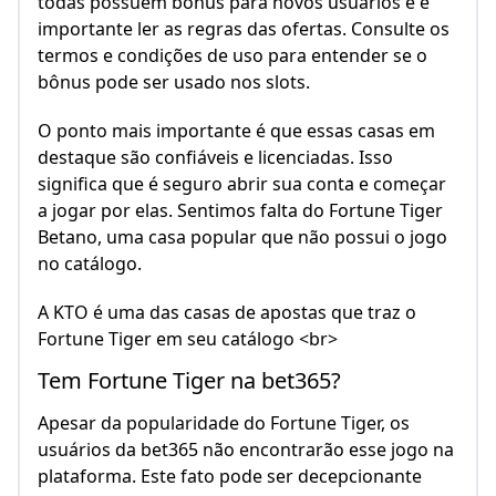
todas possuem bônus para novos usuários e é
importante ler as regras das ofertas. Consulte os
termos e condições de uso para entender se o
bônus pode ser usado nos slots.
O ponto mais importante é que essas casas em
destaque são confiáveis e licenciadas. Isso
significa que é seguro abrir sua conta e começar
a jogar por elas. Sentimos falta do Fortune Tiger
Betano, uma casa popular que não possui o jogo
no catálogo.
A KTO é uma das casas de apostas que traz o
Fortune Tiger em seu catálogo <br>
Tem Fortune Tiger na bet365?
Apesar da popularidade do Fortune Tiger, os
usuários da bet365 não encontrarão esse jogo na
plataforma. Este fato pode ser decepcionante