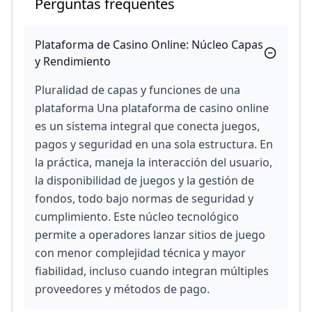
Perguntas frequentes
Plataforma de Casino Online: Núcleo Capas
y Rendimiento
Pluralidad de capas y funciones de una
plataforma Una plataforma de casino online
es un sistema integral que conecta juegos,
pagos y seguridad en una sola estructura. En
la práctica, maneja la interacción del usuario,
la disponibilidad de juegos y la gestión de
fondos, todo bajo normas de seguridad y
cumplimiento. Este núcleo tecnológico
permite a operadores lanzar sitios de juego
con menor complejidad técnica y mayor
fiabilidad, incluso cuando integran múltiples
proveedores y métodos de pago.