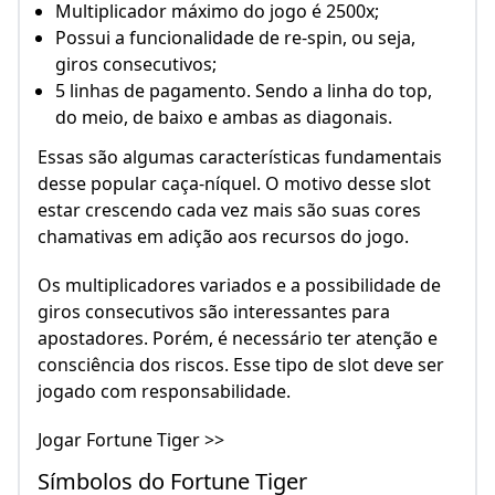
Multiplicador máximo do jogo é 2500x;
Possui a funcionalidade de re-spin, ou seja,
giros consecutivos;
5 linhas de pagamento. Sendo a linha do top,
do meio, de baixo e ambas as diagonais.
Essas são algumas características fundamentais
desse popular caça-níquel. O motivo desse slot
estar crescendo cada vez mais são suas cores
chamativas em adição aos recursos do jogo.
Os multiplicadores variados e a possibilidade de
giros consecutivos são interessantes para
apostadores. Porém, é necessário ter atenção e
consciência dos riscos. Esse tipo de slot deve ser
jogado com responsabilidade.
Jogar Fortune Tiger >>
Símbolos do Fortune Tiger