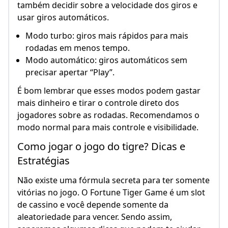
também decidir sobre a velocidade dos giros e
usar giros automáticos.
Modo turbo: giros mais rápidos para mais
rodadas em menos tempo.
Modo automático: giros automáticos sem
precisar apertar “Play”.
É bom lembrar que esses modos podem gastar
mais dinheiro e tirar o controle direto dos
jogadores sobre as rodadas. Recomendamos o
modo normal para mais controle e visibilidade.
Como jogar o jogo do tigre? Dicas e
Estratégias
Não existe uma fórmula secreta para ter somente
vitórias no jogo. O Fortune Tiger Game é um slot
de cassino e você depende somente da
aleatoriedade para vencer. Sendo assim,