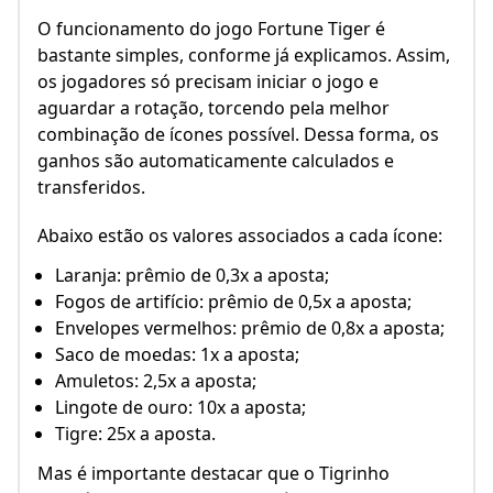
O funcionamento do jogo Fortune Tiger é
bastante simples, conforme já explicamos. Assim,
os jogadores só precisam iniciar o jogo e
aguardar a rotação, torcendo pela melhor
combinação de ícones possível. Dessa forma, os
ganhos são automaticamente calculados e
transferidos.
Abaixo estão os valores associados a cada ícone:
Laranja: prêmio de 0,3x a aposta;
Fogos de artifício: prêmio de 0,5x a aposta;
Envelopes vermelhos: prêmio de 0,8x a aposta;
Saco de moedas: 1x a aposta;
Amuletos: 2,5x a aposta;
Lingote de ouro: 10x a aposta;
Tigre: 25x a aposta.
Mas é importante destacar que o Tigrinho