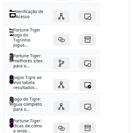
Verificação de
Acesso
Fortune Tiger
Jogo do
Tigrinho
Jogue...
Fortune Tiger:
melhores sites
para o...
Jogos Tigre ao
vivo tabela
resultados...
Jogo do Tigre:
guia completo
para o...
Fortune Tiger:
dicas de como
e onde...