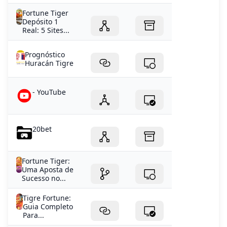
Fortune Tiger
Depósito 1
Real: 5 Sites...
Prognóstico
Huracán Tigre
- YouTube
20bet
Fortune Tiger:
Uma Aposta de
Sucesso no...
Tigre Fortune:
Guia Completo
Para...