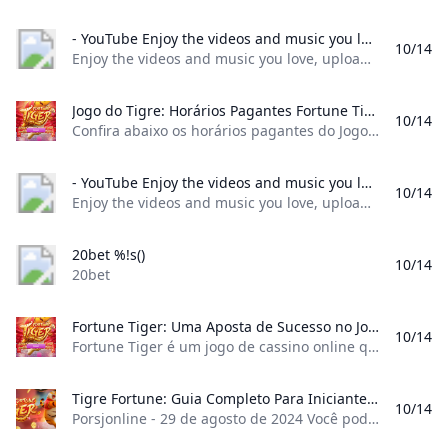
- YouTube Enjoy the videos and music you love upload original content and share it all with friends family and the world on YouTube.
10/14
Enjoy the videos and music you love, upload original content, and share it all with friends, family, and the world on YouTube.
Jogo do Tigre: Horários Pagantes Fortune Tiger de Hoje! Jornal Acontece Botucatu O Fortune Tiger conhecido também como Jogo do Tigre possui horários e minutos que estão mais pagando que se a pessoa jogar nesses horários as chances do Tigre solta a carta aumentam. Após algumas análises percebemos que o tigrinho está soltando muita carta nesses horários como se fosse um
10/14
Confira abaixo os horários pagantes do Jogo Fortune Tiger de Hoje. HORÁRIOS DA MADRUGADA E MANHÃ HORÁRIOS DA TARDE E NOITE 01:45 15:30 02:38 16:45 03:17 17:55 04:55 18:15 06:30 18:40 07:25 19:10 08:42 20:00 09:20 21:20 10:10 22:05 11:11 23:00 Uma dica é participar de uma sala de sinais de ótima qualidade, onde você poderá ter acesso a diversos sinais nos minutos e horários certos. Realizamos testes em algumas salas de sinais pagas e gratuitas e notamos que uma em exclusividade, se destacou!
- YouTube Enjoy the videos and music you love upload original content and share it all with friends family and the world on YouTube.
10/14
Enjoy the videos and music you love, upload original content, and share it all with friends, family, and the world on YouTube.
20bet %!s()
10/14
20bet
Fortune Tiger: Uma Aposta de Sucesso no Jogo do Tigre (Guia Completo) Jornal Acontece Botucatu Fortune Tiger é um jogo de apostas emocionante que atrai jogadores em busca de diversão e a oportunidade de ganhar dinheiro. Neste artigo vamos explorar o mundo cativante do Fortune Tiger compreendendo como jogar como funciona estratégias para aumentar suas chances de sucesso e onde encontrar os
10/14
Fortune Tiger é um jogo de cassino online que combina elementos de sorte e estratégia. Nele, os jogadores fazem apostas em diferentes jogadas, usando sua intuição e habilidades estratégicas para obter ganhos. Disponível em formato de aplicativo (app), tanto para dispositivos Android quanto iOS, o Fortune Tiger pode ser facilmente baixado através de arquivos APK. Ele oferece uma experiência de jogo emocionante e imersiva. Clique Aqui para jogar o jogo do Fortune Tiger no Site Oficial.
Tigre Fortune: Guia Completo Para Iniciantes - Agência São Joaquim Online %!s()
10/14
Porsjonline - 29 de agosto de 2024 Você pode jogar Tigre Fortune com dinheiro real apenas em um cassino online confiável. Escolher a plataforma certa e recarregar seu saldo com segurança são etapas importantes. Considerar: Escolhendo um cassino online confiável Escolha um cassino online confiável. Isso garantirá a segurança de suas informações. Alguns critérios principais: Licença e regulamento Certifique-se de que o cassino tenha uma licença válida de um regulador confiável.