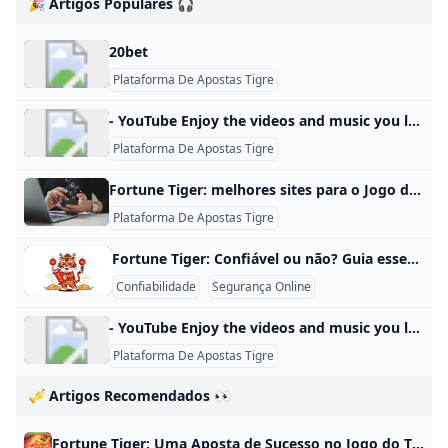
🎉 Artigos Populares 🎧
20bet
Plataforma De Apostas Tigre
- YouTube Enjoy the videos and music you love, upload original content, and share it all with friends, family, and the world on YouTube.
Plataforma De Apostas Tigre
Fortune Tiger: melhores sites para o Jogo do Tigrinho Você já conhece o Fortune Tiger? Veja o nosso guia completo sobre um dos jogos de cassino mais populares do momento. Conheça as melhores casas de apostas onde jogar o Fortune Tiger, o jogo do tigre O Fortune Tiger, o jogo do Tigre, é um slot game que tem chamado a atenção dos apostadores em cassinos online - Copiar Link Escrito por Lance!• Publicada em 03/10/2024 - 09:51 • São Paulo (SP) • Atualizada em 09/10/2024 - 16:54 Você já ouviu falar no Fortune Tiger game?
Plataforma De Apostas Tigre
Fortune Tiger: Confiável ou não? Guia essencial para leitores do br Fortune Tiger có thể mang lại trải nghiệm tích cực cho một số người dùng, nhưng độ tin cậy của nó phụ thuộc vào cách bạn kiểm tra, xác thực và quản lý rủi ro cá nhân. Hãy tiến hành thận trọng, đọc kỹ điều khoản và điều kiện, và tham khảo nhiều nguồn trước khi quyết định tương tác sâu với nền tảng này. Dữ liệu nhanh về uy tín từ các nguồn công khai cho Fortune Tiger cho thấy có sự tồn tại của các bài đánh giá trái chiều.
Confiabilidade
Segurança Online
Avaliações De Usuári
- YouTube Enjoy the videos and music you love, upload original content, and share it all with friends, family, and the world on YouTube.
Plataforma De Apostas Tigre
🎺 Artigos Recomendados 👀
Fortune Tiger: Uma Aposta de Sucesso no Jogo do Tigre (Guia Completo) Jornal Acontece Botucatu Fortune Tiger é um jogo de cassino online que combina elementos de sorte e estratégia. Nele, os jogadores fazem apostas em diferentes jogadas, usando sua intuição e habilidades estratégicas para obter ganhos. Disponível em formato de aplicativo (app), tanto para dispositivos Android quanto iOS, o Fortune Tiger pode ser facilmente baixado através de arquivos APK. Ele oferece uma experiência de jogo emocionante e imersiva. Clique Aqui para jogar o jogo do Fortune Tiger no Site Oficial.