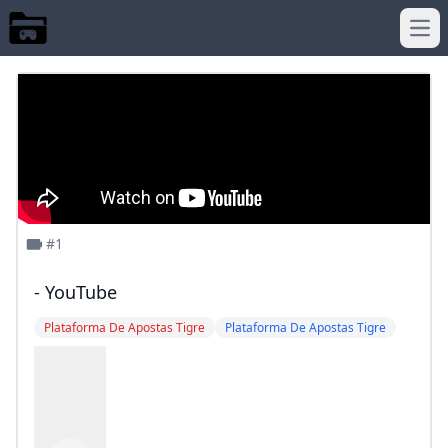
Ope
#1
- YouTube
Plataforma De Apostas Tigre
Plataforma De Apostas Tigre