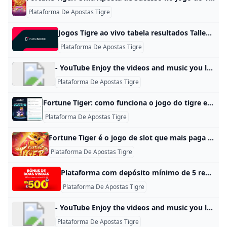
Plataforma De Apostas Tigre
Jogos Tigre ao vivo tabela resultados Talleres Córdoba x Tigre ao vivo Futebol - Argentina: placar ao vivo Tigre, resultados finais, tabelas, resumos de jogo com artilheiros, cartões amarelos e vermelhos, comparação de odds e estatísticas de confronto. TigreEstádio: Estádio José Dellagiovanna (Buenos Aires)Capacidade: 26 282 ResumoNotíciasResultadosCalendárioClassificaçãoTransferênciasElenco
Plataforma De Apostas Tigre
- YouTube Enjoy the videos and music you love, upload original content, and share it all with friends, family, and the world on YouTube.
Plataforma De Apostas Tigre
Fortune Tiger: como funciona o jogo do tigre e onde jogar? - Jornal Estado de Minas Notícias Online Descubra como jogar Fortune Tiger, o jogo do tigrinho que dá dinheiro. Veja uma lista de sites confiáveis, além de hacks e estratégias! Aprenda a jogar Fortune Tiger em 2024 e saiba onde encontrar o jogo do tigre Fortune Tiger é um jogo de caça-níquel criado pela PG Soft, muito popular entre os jogadores online do Brasil. Também conhecido como jogo do tigrinho, este game caiu nas graças dos brasileiros e virou assunto por todo o país.
Plataforma De Apostas Tigre
Fortune Tiger é o jogo de slot que mais paga no Brasil - Atualidades As plataformas de cassino online rapidamente se tornaram um dos passatempos dominantes entre os brasileiros. Principalmente depois da aprovaç&ati A partir de R$ 550,00 A partir de R$ 175.000,00 A partir de R$ 1000,00 A partir de R$ 199.000,00 R$ 900.000,00 A partir de R$ 225.000,00 A partir de R$ 119.900,00 R$ 145.000,00 R$ 480.000,00 A partir de R$ 850,00 A partir de R$ 500,00 A partir de R$ 225.000,00
Plataforma De Apostas Tigre
Plataforma com depósito mínimo de 5 reais: as 10 melhores de 2024! - Jornal Estado de Minas Notícias Online Procurando uma plataforma com deposito minimo de 5 reais? Elencamos as 10 melhores do Brasil, com dicas, ofertas e mais. Confira! Desbrave a plataforma de 5 reais ideal para começar a apostar em 2024 Procurando por uma plataforma de 5 reais para começar a apostar? As melhores casas de apostas com depósito mínimo de R$ 5 em 2024 são: Superbet, Blaze, Parimatch, F12 Bet, Betnacional, Estrela Bet, Melbet, Esportes da Sorte, Mr Jack Bet e Betwinner.
Plataforma De Apostas Tigre
- YouTube Enjoy the videos and music you love, upload original content, and share it all with friends, family, and the world on YouTube.
Plataforma De Apostas Tigre