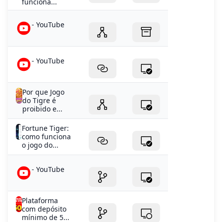
funciona...
- YouTube
- YouTube
Por que Jogo
do Tigre é
proibido e...
Fortune Tiger:
como funciona
o jogo do...
- YouTube
Plataforma
com depósito
mínimo de 5...