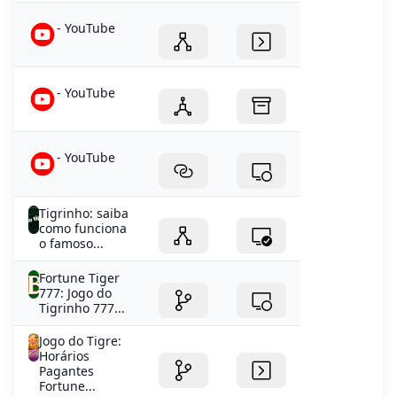
- YouTube
- YouTube
- YouTube
Tigrinho: saiba
como funciona
o famoso...
Fortune Tiger
777: Jogo do
Tigrinho 777...
Jogo do Tigre:
Horários
Pagantes
Fortune...