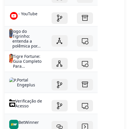
- YouTube
Jogo do
Tigrinho:
entenda a
polêmica por...
Tigre Fortune:
Guia Completo
Para...
Portal
Engeplus
Verificação de
Acesso
BetWinner