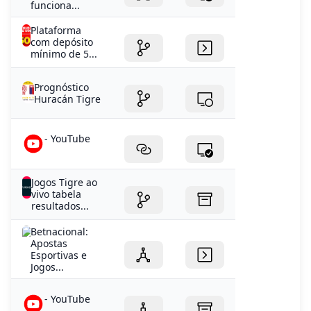
funciona...
Plataforma
com depósito
mínimo de 5...
Prognóstico
Huracán Tigre
- YouTube
Jogos Tigre ao
vivo tabela
resultados...
Betnacional:
Apostas
Esportivas e
Jogos...
- YouTube