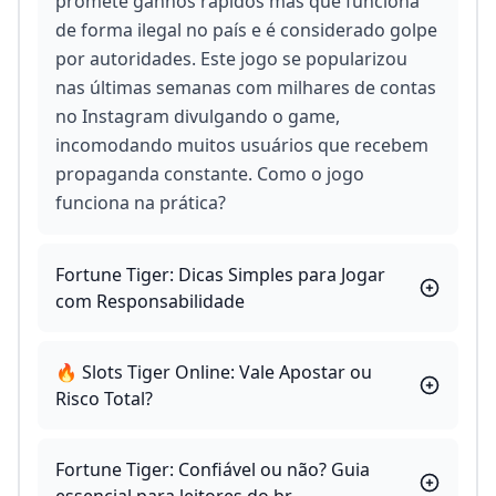
promete ganhos rápidos mas que funciona
de forma ilegal no país e é considerado golpe
por autoridades. Este jogo se popularizou
nas últimas semanas com milhares de contas
no Instagram divulgando o game,
incomodando muitos usuários que recebem
propaganda constante. Como o jogo
funciona na prática?
Fortune Tiger: Dicas Simples para Jogar
com Responsabilidade
🔥 Slots Tiger Online: Vale Apostar ou
Risco Total?
Fortune Tiger: Confiável ou não? Guia