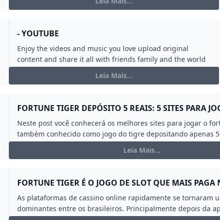
Leia Mais...
- YOUTUBE
Enjoy the videos and music you love upload original
content and share it all with friends family and the world
on YouTube.
Leia Mais...
FORTUNE TIGER DEPÓSITO 5 REAIS: 5 SITES PARA JO
Neste post você conhecerá os melhores sites para jogar o for
também conhecido como jogo do tigre depositando apenas 5 
já!
Leia Mais...
FORTUNE TIGER É O JOGO DE SLOT QUE MAIS PAGA 
As plataformas de cassino online rapidamente se tornaram
dominantes entre os brasileiros. Principalmente depois da a