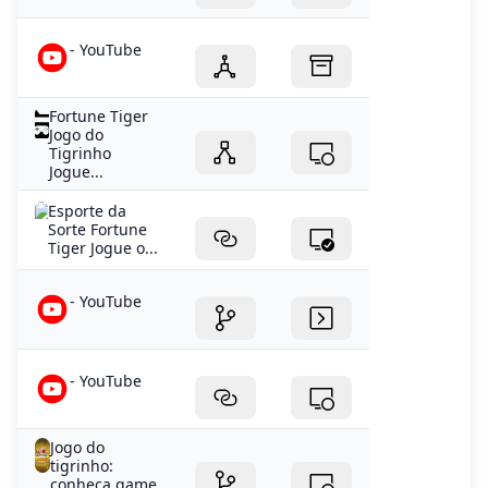
- YouTube
Fortune Tiger
Jogo do
Tigrinho
Jogue...
Esporte da
Sorte Fortune
Tiger Jogue o...
- YouTube
- YouTube
Jogo do
tigrinho:
conheça game