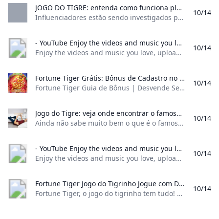
JOGO DO TIGRE: entenda como funciona plataforma suspeita de GOLPE Influenciadores estão sendo investigados por suspeita de participarem de esquema de pirâmide financeira.
10/14
Influenciadores estão sendo investigados por suspeita de participarem de esquema de pirâmide financeira. Livre Pensar Empregos e Concursos Mídia & Mercado Sexo e Prazer Português em Dia Economia Circular Folha Digital Na Balada Espaço Gourmet Folhinha Kids Gestão e Resultados Esplanada Corrida de Rua Louca por Esportes Data Business Agro Business ESG Constrói ES Lideres do Amanhã Vida Saudável Saúde em Fórum Especial Educação Marcas Ícones Momento Décor Voz da Inclusão
- YouTube Enjoy the videos and music you love upload original content and share it all with friends family and the world on YouTube.
10/14
Enjoy the videos and music you love, upload original content, and share it all with friends, family, and the world on YouTube.
Fortune Tiger Grátis: Bônus de Cadastro no Jogo do Tigrinho Fortune Tiger Guia de Bônus Desvende Segredos para Impulsionar Apostas em 2024 Garanta Seus Bônus Hoje e Jogue com Inteligência 🐅🎰🍀
10/14
Fortune Tiger Guia de Bônus | Desvende Segredos para Impulsionar Apostas em 2024 | Garanta Seus Bônus Hoje e Jogue com Inteligência 🐅🎰🍀 Pedro FoureauxLinkedInEspecialista em análisesLoading …Data de Publicação: 29/01/2024Verificado por:Douglas UggioniShare via WhatsappShare via FacebookShare via Twitter Os cassinos com bônus do Fortune Tiger vem atraindo mais do que nunca a atenção dos jogadores brasileiros. Desde o seu lançamento, o Jogo do Tigre se tornou um fenômeno global. Com a oferta certa, jogar com o tigrinho é mais divertido!
Jogo do Tigre: veja onde encontrar o famoso Jogo do Tigrinho Ainda não sabe muito bem o que é o famoso Jogo do Tigre? Então confira nosso guia completo sobre o Fortune Tiger
10/14
Ainda não sabe muito bem o que é o famoso Jogo do Tigre? Então, confira nosso guia completo sobre o Fortune Tiger Saiba o que é e como funciona o jogo Fortune Tiger. Conheça os melhores sites de cassino com o jogo do tigre disponível e confira dicas Guto Mariano 14/10/2024 04:25, atualizado 14/10/2024 17:36 Hoje em dia, muitos dos melhores sites de apostas e casinos online oferecem o jogo Fortune Tiger.
- YouTube Enjoy the videos and music you love upload original content and share it all with friends family and the world on YouTube.
10/14
Enjoy the videos and music you love, upload original content, and share it all with friends, family, and the world on YouTube.
Fortune Tiger Jogo do Tigrinho Jogue com Dinheiro Fortune Tiger o jogo do tigrinho tem tudo! Com multiplicadores e re-spins ganhe até 2.500x sua aposta! Jogue com dinheiro na cassino KTO!
10/14
Fortune Tiger, o jogo do tigrinho tem tudo! Com multiplicadores e re-spins ganhe até 2.500x sua aposta! Jogue com dinheiro na cassino KTO! Fortune Tiger, o jogo do tigrinho, é na cassino KTO! Divirta-se, mas saiba seus limites e jogue com responsabilidade. No Fortune Tiger, o jogo do tigre, você aposta para combinar símbolos iguais. O jogo conta com 7 símbolos divididos entre 6 de pagamentos comuns e 1 wild.