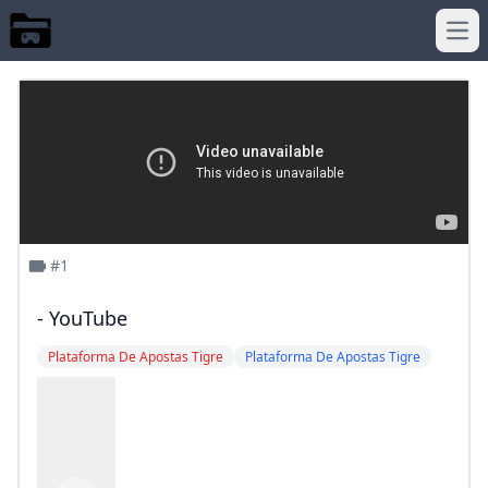
Ope
#1
- YouTube
Plataforma De Apostas Tigre
Plataforma De Apostas Tigre