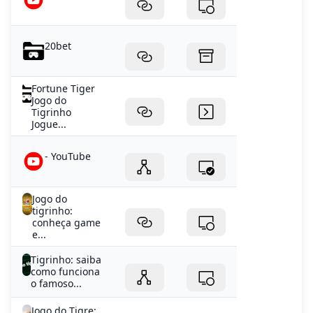
20bet
Fortune Tiger
Jogo do
Tigrinho
Jogue...
- YouTube
Jogo do
tigrinho:
conheça game
e...
Tigrinho: saiba
como funciona
o famoso...
Jogo do Tigre: