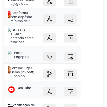
o jogo do...
Plataforma
com depósito
mínimo de 5...
JOGO DO
TIGRE:
entenda como
funciona...
Portal
Engeplus
Fortune Tiger
Demo (PG Soft)
- Jogo do...
- YouTube
Verificação de