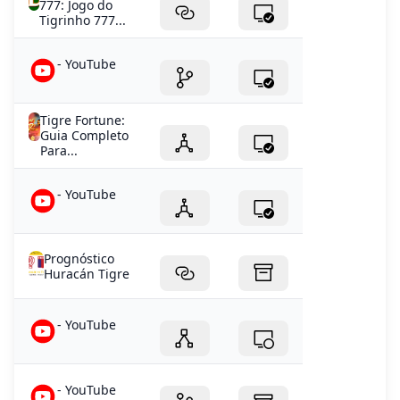
777: Jogo do
Tigrinho 777...
- YouTube
Tigre Fortune:
Guia Completo
Para...
- YouTube
Prognóstico
Huracán Tigre
- YouTube
- YouTube